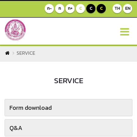
ก-
ก
ก+
C
C
C
TH
EN
SERVICE
SERVICE
Form download
Q&A