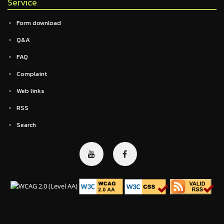
Service
Form download
Q&A
FAQ
Complaint
Web links
RSS
Search