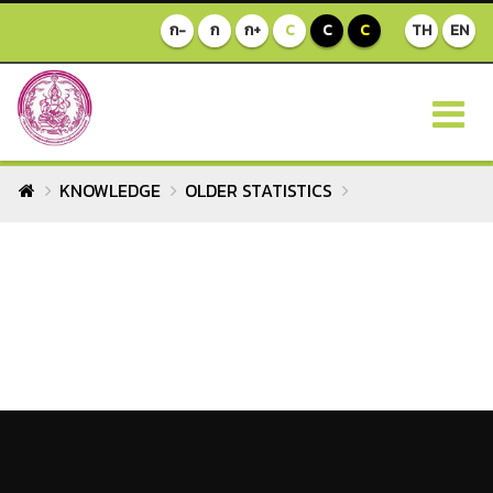
ก-
ก
ก+
C
C
C
TH
EN
KNOWLEDGE
OLDER STATISTICS